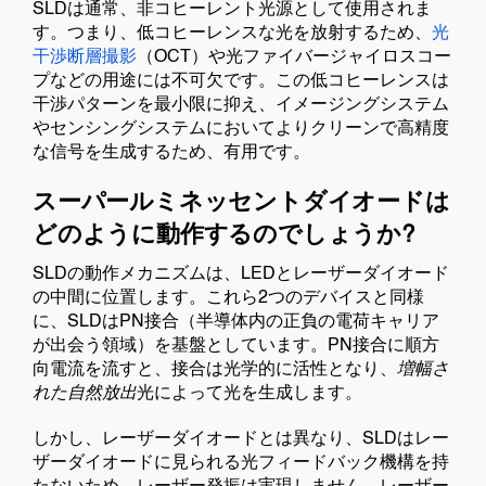
SLDは通常、非コヒーレント光源として使用されま
す。つまり、低コヒーレンスな光を放射するため、
光
干渉断層撮影
（OCT）や光ファイバージャイロスコー
プなどの用途には不可欠です。この低コヒーレンスは
干渉パターンを最小限に抑え、イメージングシステム
やセンシングシステムにおいてよりクリーンで高精度
な信号を生成するため、有用です。
スーパールミネッセントダイオードは
どのように動作するのでしょうか?
SLDの動作メカニズムは、LEDとレーザーダイオード
の中間に位置します。これら2つのデバイスと同様
に、SLDはPN接合（半導体内の正負の電荷キャリア
が出会う領域）を基盤としています。PN接合に順方
向電流を流すと、接合は光学的に活性となり、
増幅さ
れた自然放出
光によって光を生成します。
しかし、レーザーダイオードとは異なり、SLDはレー
ザーダイオードに見られる光フィードバック機構を持