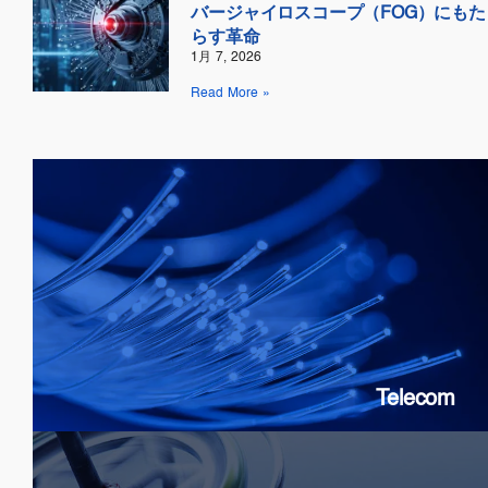
バージャイロスコープ（FOG）にもた
らす革命
1月 7, 2026
Read More »
Telecom
SOAs: 10G & 25G
FP Lasers
&
DFB
PICs
Telecom