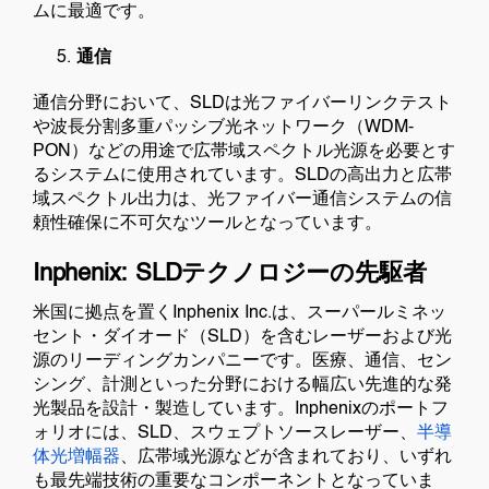
ムに最適です。
通信
通信分野において、SLDは光ファイバーリンクテスト
や波長分割多重パッシブ光ネットワーク（WDM-
PON）などの用途で広帯域スペクトル光源を必要とす
るシステムに使用されています。SLDの高出力と広帯
域スペクトル出力は、光ファイバー通信システムの信
頼性確保に不可欠なツールとなっています。
Inphenix: SLDテクノロジーの先駆者
米国に拠点を置くInphenix Inc.は、スーパールミネッ
セント・ダイオード（SLD）を含むレーザーおよび光
源のリーディングカンパニーです。医療、通信、セン
シング、計測といった分野における幅広い先進的な発
光製品を設計・製造しています。Inphenixのポートフ
ォリオには、SLD、スウェプトソースレーザー、
半導
体光増幅器
、広帯域光源などが含まれており、いずれ
も最先端技術の重要なコンポーネントとなっていま