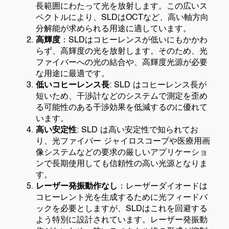
長範囲にわたって光を放射します。この広いス
ペクトルにより、SLDはOCTなど、高い軸方向
分解能が求められる用途に適しています。
高輝度
：SLDはコヒーレンスが低いにもかかわ
らず、高輝度の光を放射します。そのため、光
ファイバーへの光の結合や、高輝度光源が必要
な用途に最適です。
低いコヒーレンス長
: SLD はコヒーレンス長が
短いため、干渉計などのシステムで測定を歪め
る可能性のある干渉効果を低減するのに優れて
います。
高い安定性
: SLD は高い安定性で知られてお
り、光ファイバー ジャイロスコープや医療用画
像システムなどの要求の厳しいアプリケーショ
ンで長期使用しても信頼性の高い光源となりま
す。
レーザー発振動作なし
：レーザーダイオードは
コヒーレント光を生成するために光フィードバ
ックを必要としますが、SLDはこれを回避する
よう特別に設計されています。レーザー発振動