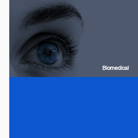
Biomedical
SLDs: Wideband & High Power
Swept Source Lasers: Long Coherence
Biomedical
Test & Measurement
SLDs: Wideband & High Power
SOAs
Gain chip: Tunable Lasers