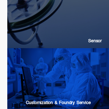
Sensor
SLDs: Gyroscopes, Current, Strain
SOAs: High extinction ratio
DFB: Gas & Chemical sensing
Sensor
Customization & Foundry Services
Epi wafer growth
Chip processing
Custom Packaging
Modules & Subsystems
Customization & Foundry Service