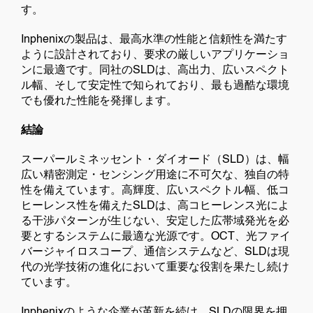
す。
Inphenixの製品は、最高水準の性能と信頼性を満たす
ように設計されており、要求の厳しいアプリケーショ
ンに最適です。同社のSLDは、高出力、広いスペクト
ル幅、そして安定性で知られており、最も過酷な環境
でも優れた性能を発揮します。
結論
スーパールミネッセント・ダイオード（SLD）は、幅
広い精密測定・センシング用途に不可欠な、独自の特
性を備えています。高輝度、広いスペクトル幅、低コ
ヒーレンス性を備えたSLDは、高コヒーレンス光によ
る干渉パターンが生じない、安定した広帯域発光を必
要とするシステムに最適な光源です。OCT、光ファイ
バージャイロスコープ、通信システムなど、SLDは現
代の光学技術の進化において重要な役割を果たし続け
ています。
Inphenixのような企業が革新を続け、SLDの限界を押