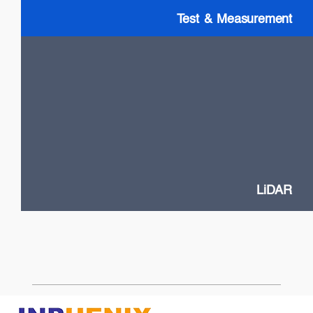
Test & Measurement
LiDAR
High Power VCSELs
Flash and Doppler LiDAR systems
Fast SOA switches
Narrow Linewidth DFB lasers
Frequency-Modulated Continuous Wave (FMCW)
LiDAR