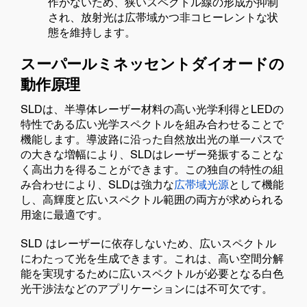
作がないため、狭いスペクトル線の形成が抑制
され、放射光は広帯域かつ非コヒーレントな状
態を維持します。
スーパールミネッセントダイオードの
動作原理
SLDは、半導体レーザー材料の高い光学利得とLEDの
特性である広い光学スペクトルを組み合わせることで
機能します。導波路に沿った自然放出光の単一パスで
の大きな増幅により、SLDはレーザー発振することな
く高出力を得ることができます。この独自の特性の組
み合わせにより、SLDは強力な
広帯域光源
として機能
し、高輝度と広いスペクトル範囲の両方が求められる
用途に最適です。
SLD はレーザーに依存しないため、広いスペクトル
にわたって光を生成できます。これは、高い空間分解
能を実現するために広いスペクトルが必要となる白色
光干渉法などのアプリケーションには不可欠です。