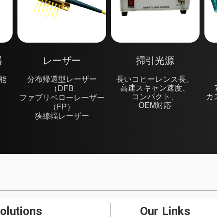
器
レーザー
掃引光源
可能
分布帰還型レーザー
長いコヒーレンス長、
高速スキャン速度、
（DFB
コンパクト、
カ
ファブリペローレーザー
OEM対応
（FP）
狭線幅レーザー
olutions
Our Links