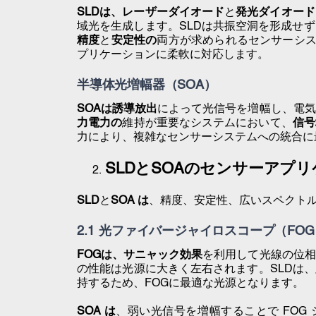
SLDは、レーザーダイオード
と
発光ダイオード
域光を生成します。SLDは
共振空洞を形成せず
精度
と
安定性の
両方が求められるセンサーシステ
プリケーションに柔軟に対応します。
半導体光増幅器（SOA）
SOAは誘導放出
によって光信号を増幅し
、電気
力電力の
維持が重要なシステムにおいて、
信号
力により、複雑なセンサーシステムへの統合に
SLDとSOAのセンサーアプ
SLD
と
SOA は
、精度、安定性、広いスペクト
2.1 光ファイバージャイロスコープ（FO
FOGは、
サニャック効果
を利用して光線の位相
の性能は光源に大きく左右されます。SLDは、
持するため、FOGに最適な光源となります。
SOA は
、弱い光信号を増幅することで FOG