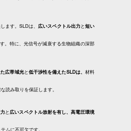
します。SLDは、
広いスペクトル出力
と
短い
ます。特に、光信号が減衰する生物組織の深部
した広帯域光
と
低干渉性を備えたSLDは、
材料
確な読み取りを保証します。
出力
と
広いスペクトル放射を有し、
高電圧環境
ステムに不可欠です。