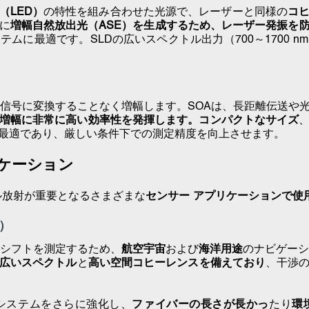
（LED）
の特性を組み合わせた光源で、レーザーと同様の
コ
に
増幅自然放出光（ASE）を生成するため、レーザー発振を
ムに最適です。SLDの広いスペクトル出力（700～1700 n
信号に変換することなく増幅します。SOAは、
長距離伝送や
増幅に非常に高い効率性を発揮します。
コンパクトなサイズ
最適であり、厳しい条件下での測定精度を向上させます。
リケーション
ル放射が重要となる
さまざまな
センサー アプリケーションで使
G）
シフトを測定するため、
航空宇宙
および
海洋用途
のナビゲー
広いスペクトル
と
高い空間コヒーレンスを備えており
、干渉
 システムをさらに強化し、
ファイバーの長さが長かっ
たり
環