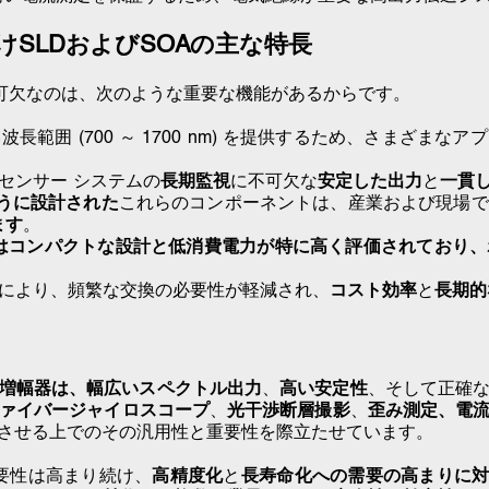
SLDおよびSOAの主な特長
可欠なのは、次のような重要な機能があるからです。
 は広い波長範囲 (700 ～ 1700 nm) を提供するため、さま
センサー システムの
長期監視
に不可欠な
安定した出力
と
一貫
うに設計された
これらのコンポーネントは、産業および現場で
ます
。
A はコンパクトな設計と低消費電力が特に高く評価されており、
作寿命により、頻繁な交換の必要性が軽減され、
コスト効率
と
長期的
増幅器は、
幅広いスペクトル出力
、
高い安定性
、そして正確
ァイバージャイロスコープ
、
光干渉断層撮影
、
歪み測定、
電
させる上でのその汎用性と重要性を際立たせています。
要性は
高まり続け、
高精度化
と
長寿命化への需要の高まりに