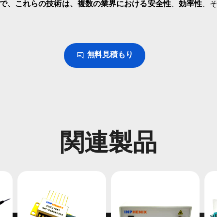
で、これらの技術は、複数の業界における
安全性
、
効率性
、
無料見積もり
関連製品