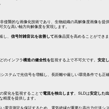
。
る非侵襲的な画像化技術であり
、生物組織の高解像度画像を提供
可欠な高い軸方向解像度を実現します。
増幅し、
信号対雑音比を改善して
画像品質を高めることができ
どのインフラ
構造の健全性を
監視する上で不可欠です。
安定
規模システムで光信号を増幅し、長距離や厳しい環境条件でも正
の変化を監視することで
電流を検出します
。SLDは
安定した
な精度を提供します。
の高い電流測定を保証するため、電気絶縁が重要な高出力伝送シ