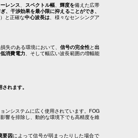
ヒーレンス
、
スペクトル幅
、
輝度を
備えた広帯
防ぎ、
干渉効果を最小限に抑えることができ、
m）と正確な
中心波長は
、様々なセンシングア
光損失のある環境において、
信号の完全性
と
出
、
低消費電力
、そして幅広い波長範囲の増幅能
用されます。
ションシステムに広く使用されています
。FOG
の影響を排除し、動的な環境下でも高精度を維
境要因
によって信号が弱まったりした場合で