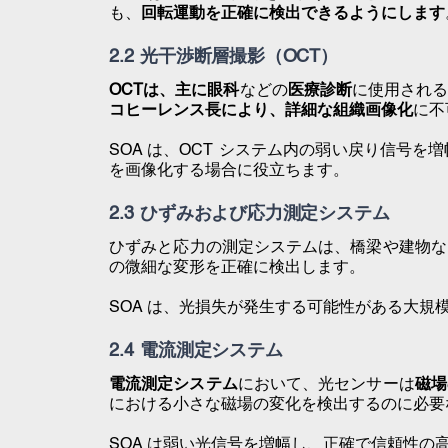
も、
回転運動を正確に検出できるようにします
2.2 光干渉断層撮影（OCT）
OCTは、主に
眼科
などの
医療診断
に使用され
コヒーレンス長により、詳細な
組織画像化
に不
SOA は、OCT システム内の弱い戻り信号を
を画像化する場合に役立ちます。
2.3 ひずみおよび応力測定システム
ひずみと応力の測定システムは、橋梁や建物な
の微細な変形を正確に検出します。
SOA は、光損失が発生する可能性がある大
2.4 電流測定システム
電流測定システム
において
、光センサーは
磁場
における小さな磁場の変化を検出するのに必要
SOA は弱い光信号を増幅し、正確で信頼性