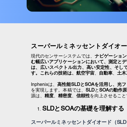
スーパールミネッセントダイオー
現代のセンサーシステムでは、
ナビゲーション
む幅広いアプリケーションにおいて、測定とデ
は、広いスペクトル出力、高い安定性、そし
す。これらの技術は、
航空宇宙
、
自動車
、
土木
Inphenixは、
高性能SLDとSOAを活用し、
光フ
を実現します
。本稿では、
SLD
と
SOAの動作
源は、
精度
、
精密度
、
信頼性
を向上させること
SLDとSOAの基礎を理解する
スーパールミネッセントダイオード（SLD