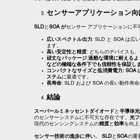
センサーアプリケーション向け
SLD
と
SOA が
センサー アプリケーションに不
広いスペクトル出力
: SLD と SOA
ます。
高い安定性と精度
: どちらのデバイスも、
頑丈なパッケージ
:
過酷な環境に耐えるよ
などの極端な条件下でも信頼性を保証し
コンパクトなサイズと低消費電力: SO
ステム
に最適です
。
長寿命
: SLD および SOA の長い動
結論
スーパールミネッセントダイオード
と
半導体光
のセンサーシステムに不可欠な存在です。
光フ
現代のセンシングシステムの
精度
と
効率
を向上
センサー技術の進歩に伴い、 SLD
と
SOA
の重