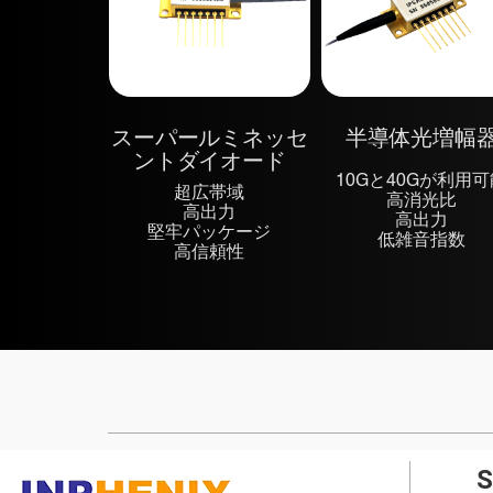
スーパールミネッセ
半導体光増幅
ントダイオード
10Gと40Gが利用
超広帯域
高消光比
高出力
高出力
堅牢パッケージ
低雑音指数
高信頼性
S