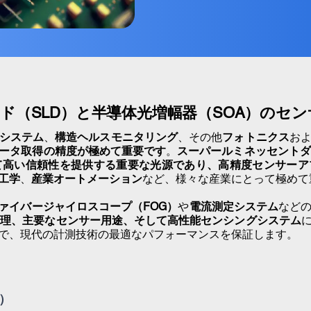
ド（SLD）と半導体光増幅器（SOA）のセ
システム
、
構造ヘルスモニタリング
、その他
フォトニクス
お
ータ取得の精度が極めて重要です
。
スーパールミネッセントダ
て高い信頼性を提供する重要な光源であり、高精度センサーア
工学
、
産業オートメーション
など、様々な産業にとって極めて
ァイバージャイロスコープ（FOG）
や
電流測定システム
など
原理、主要なセンサー用途、そして
高性能センシングシステム
で、現代の計測技術の最適なパフォーマンスを保証します。
）