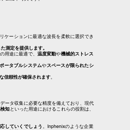
ざまなアプリケーションに最適な波長を柔軟に選択でき
した測定を提供します。
の用途に最適で、
温度変動
や
機械的ストレス
ポータブルシステム
や
スペースが限られたシ
な信頼性が確保されます
。
なデータ収集に必要な精度
を備えており、現代
流検知
といった用途におけるこれらの役割は、
対応していくでしょう
。Inphenixのような企業