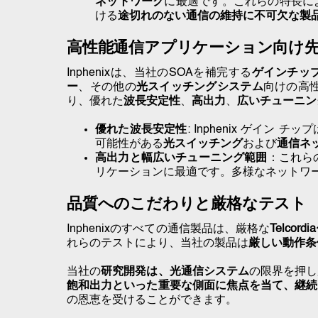
ネットワーク
に最適です。これらの特長に
ける
途切れのない通信の維持に不可欠な製
高性能通信アプリケーション向け
Inphenixは、当社のSOAを補完する
ゲインチッ
ー
、その他の
光スイッチングシステム
向けの高
り、優れた
波長安定性
、
高出力
、
広いチューニン
優れた波長安定性
: Inphenix ゲイン チップ
可能性がある
光スイッチング
および
通信ネ
高出力と幅広いチューニング範囲
：これら
リケーションに最適です
。多様なネットワ
品質へのこだわりと厳格なテスト
Inphenixのすべての通信製品は、厳格な
Telco
れらのテストにより、当社の製品は
厳しい動作条
当社の
研究開発は、
光通信システム
の限界を押し
飽和出力といった重要な側面に焦点を当て、継続
の恩恵を受けることができます。