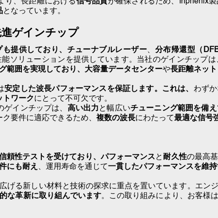
より
、長距離における
信号品質
が確保されるため、Inphen
品
となっています。
先進ゲインチップ
プも提供しており、
チューナブルレーザー
、
分布帰還型（DF
性能ソリューションを提供しています
。当社のゲインチップは
グ範囲を実現しており、
大容量データセンター
や
長距離ネット
は
安定した波長パフォーマンスを保証します。これは、
わずか
ットワーク
にとって不可欠です。
のゲインチップは、
高い出力
と幅広い
チューニング範囲を備え
ーク要件に適応できるため、
複数の波長
にわたって
最適な信号
rdia信頼性テストを受けており、
パフォーマンス
と
耐久性
の最高
件にも耐え
、運用寿命を通じて
一貫したパフォーマンスを維持
広げる新しい材料と技術の探求に重点を置いています
。エン
的な革新に取り組んでいます
。この取り組みにより、お客様