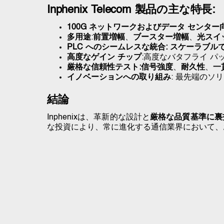
Inphenix Telecom 製品の主な特長:
100G ネットワークおよびデータ センター
多用途
:
前置増幅
、
ブースター増幅
、
光スイ
PLC へのシームレスな統合: スケーラブル
高度なゲイン チップ
:
高度なバタフライ パ
厳格な信頼性テスト:
信号強度
、
耐久性
、
一
イノベーションへの取り組み
: 最先端の
結論
Inphenixは、革新的な設計と
厳格な品質基準に裏
な投資により、常に進化する通信業界において、