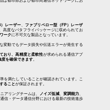
ix製品は都市部および都市間通信ネットワークにお
B）レーザー
、
ファブリペロー型（FP）レーザ
、高度なバタフライパッケージに収められてお
ワーク
に不可欠な製品となっています。
な変動でもデータ損失や伝送エラーが発生する
ており、高精度と
柔軟性
が求められる通信アプ
強度を確保できます
。
基準を満たしていることが確認されています。こ
すること
が保証されます。
ジニアリングチームは、
ノイズ低減
、
変調能力
、
は通信・データ通信分野における最新の技術進歩