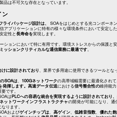
製品は不可欠な存在となっています。
イン
フライパッケージ設計は、
SOAをはじめとする光コンポーネ
信アプリケーションに特有の様々な環境条件において安定し
安定性と
長寿命を
実現します。
ーションにおいて特に有用です
。環境ストレスからの保護と
ミッションクリティカルな通信業務に最適です
。
向けに設計されており
、業界で多用途に使用できるツールとな
のSOAは
、
100Gネットワーク
の高帯域幅需要に最適化されて
を発揮します。
高速データ伝送
における
信号整合性の
維持能力
重要です。
 SOAは
PLCへの容易な統合を実現するように設計されており、
ネットワークインフラストラクチャ
の開発が可能になり、通
になります。
SOAおよび
ゲインチップは
、
高ゲイン
、
低雑音指数
、
優れた飽