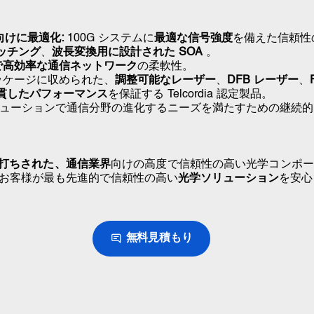
向けに最適化:
100G システムに
最適な信号強度
を備えた信頼性
ッチング
、
波長変換用に設計された SOA
。
で
高効率な通信ネットワーク
の柔軟性
。
ッケージに収められた、
調整可能なレーザー
、
DFB レーザー
、
貫したパフォーマンス
を保証する Telcordia 認定製品
。
ソリューションで通信分野の進化するニーズを満たすための継続
打ちされた、
通信業界
向けの高度で信頼性の高い光学コンポー
お客様が最も先進的で信頼性の高い
光学ソリューション
を安心
無料見積もり