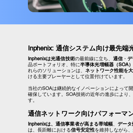
Inphenix: 通信システム向け最
Inphenixは光通信技術
の最前線に立ち、
通信
・
デ
品ポートフォリオ、特に
半導体光増幅器（SOA
れらのソリューションは、
ネットワーク性能を
ける主要プレーヤーとして位置付けています。
当社のSOAは継続的なイノベーションによって
確保しています。SOA技術の近年の進歩により
す。
通信ネットワーク向けパフォーマン
Inphenixは、通信事業者が高まる帯域幅
、
データ
は、長距離における
信号安定性
を維持しながら、