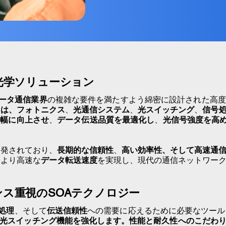
先端光学ソリューション
ータ通信業界
の複雑な要件を満たすよう綿密に設計された高度
）は、
フォトニクス
、
光通信システム
、
光スイッチング
、
信号
大幅に向上させ
、
データ伝送品質を最適化し
、
光信号強度を高める
開発されており、
長期的な信頼性
、
高い効率性、そして
高速通
、より高速な
データ転送速度
を実現し、現代の通信ネットワー
ス重視のSOAテクノロジー
処理
、そして
伝送信頼性
への需要に応えるために必要なツール
光スイッチング機能を強化します。性能と耐久性へのこだわ