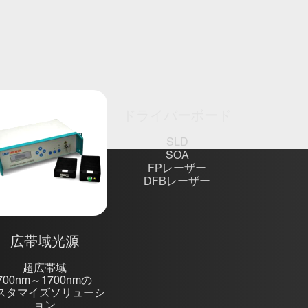
ドライバーボード
SLD
SOA
FPレーザー
DFBレーザー
広帯域光源
超広帯域
700nm～1700nmの
スタマイズソリューシ
ョン