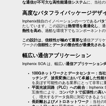
な通信が不可欠な
高性能通信システム
に、当社の
高度なバタフライパッケージデザ
Inphenix独自のイノベーションの一つである
バタ
たしています。この設計は
熱管理を最適化し
、通
熱性を高め、
過酷な環境下でもコンポーネントの
この設計は、信頼性が極めて重要な
通信アプリケ
ワークの
信頼性
と
データの整合性が最優先される
幅広い通信アプリケーション
Inphenix SOA は、幅広い
通信アプリケーション
100Gネットワークとデータセンター：当社
ッチング
、
波長変換において卓越した性能
を及ぼす可能性のある業界にとって非常に
平面光波回路（PLC）への統合
：Inphenix
互換性により、
コンパクトで拡張性
の
高い
く、増大するデータ負荷に対応できるよう
長距離およびメトロネットワーク
：当社の