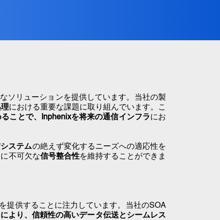
なソリューションを提供しています
。当社の製
処理
における重要な課題に取り組んでいます。こ
ことで、Inphenixを将来の
通信インフラ
にお
信システム
の絶えず変化するニーズへの適応性を
クに不可欠な
信号整合性
を維持することができま
を提供することに注力しています
。当社のSOA
りにより、信頼性の高いデータ伝送とシームレス