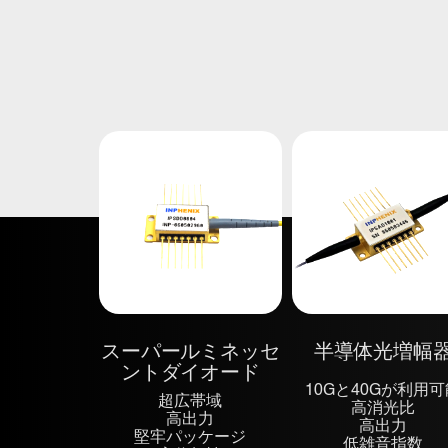
スーパールミネッセ
半導体光増幅
ントダイオード
10Gと40Gが利用
超広帯域
高消光比
高出力
高出力
堅牢パッケージ
低雑音指数