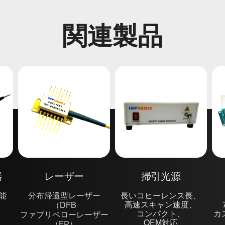
関連製品
器
レーザー
掃引光源
可能
分布帰還型レーザー
長いコヒーレンス長、
高速スキャン速度、
（DFB
コンパクト、
カ
ファブリペローレーザー
OEM対応