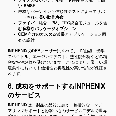
ノイズのないシングルモード性能を実現する
高
い SMSR
厳格なバーンインと信頼性テストによってサポ
ートされる
長い動作寿命
ファイバー結合、PM、TEC統合モジュールを含
む
多様なパッケージオプション
OEM向けのカスタム波長
とアプリケーション固
有の設計
INPHENIXのDFBレーザーはすべて、LIV曲線、光学
スペクトル、エージングテスト、熱性能分析などの精
密な特性評価を受けています。これにより、厳しい環
境条件においても信頼性と再現性の高い性能が保証さ
れます。
6. 成功をサポートするINPHENIX
のサービス
INPHENIXは、製品の品質に加え、包括的なエンジニ
アリングサポートと顧客中心のサービスモデルで世界