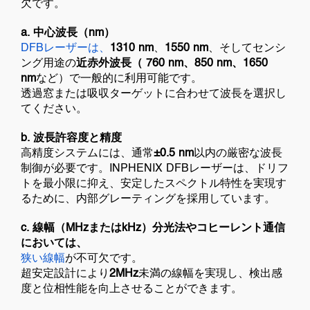
欠です。
a. 中心波長（nm）
DFBレーザーは、
1310 nm
、
1550 nm
、そしてセンシ
ング用途の
近赤外波長（
760 nm、850 nm、1650
nm
など）で一般的に利用可能です。
透過窓または吸収ターゲットに合わせて波長を選択し
てください。
b. 波長許容度と精度
高精度システムには、通常
±0.5 nm
以内の厳密な波長
制御が必要です。INPHENIX DFBレーザーは、ドリフ
トを最小限に抑え、安定したスペクトル特性を実現す
るために、内部グレーティングを採用しています。
c. 線幅（MHzまたはkHz）分光法やコヒーレント通信
においては、
狭い線幅
が不可欠です。
超安定設計により
2MHz
未満の線幅を実現し、検出感
度と位相性能を向上させることができます。