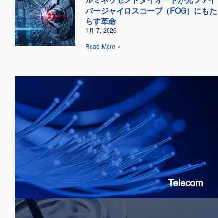
ルミネッセントダイオードが光ファイ
バージャイロスコープ（FOG）にもた
らす革命
1月 7, 2026
Read More »
Telecom
SOAs: 10G & 25G
FP Lasers
&
DFB
PICs
Telecom