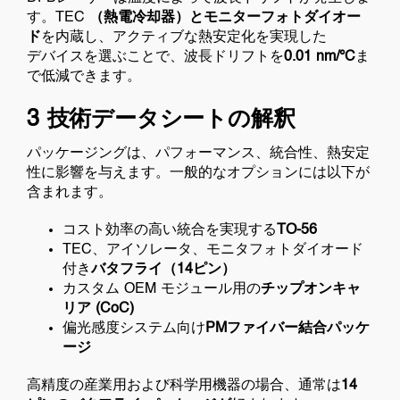
す。TEC
（熱電冷却器）とモニター
フォトダイオー
ド
を内蔵し、アクティブな熱安定化を実現した
デバイスを選ぶことで、波長ドリフトを
0.01 nm/°C
ま
で低減できます。
3 技術データシートの解釈
パッケージングは​​、パフォーマンス、統合性、熱安定
性に影響を与えます。一般的なオプションには以下が
含まれます。
コスト効率の高い統合を実現する
TO-56
TEC、アイソレータ、モニタフォトダイオード
付き
バタフライ（14ピン）
カスタム OEM モジュール用の
チップオンキャ
リア (CoC)
偏光感度システム向け
PMファイバー結合パッケ
ージ
高精度の産業用および科学用機器の場合、通常は
14