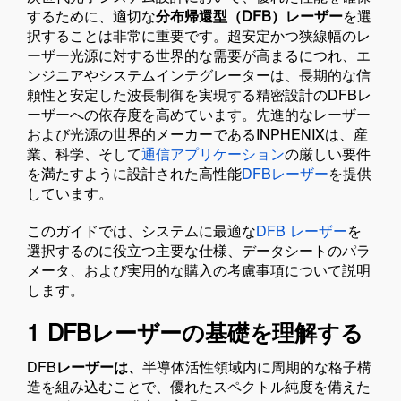
するために、適切な
分布帰還型（DFB）レーザー
を選
択することは非常に重要です。超安定かつ狭線幅のレ
ーザー光源に対する世界的な需要が高まるにつれ、エ
ンジニアやシステムインテグレーターは、長期的な信
頼性と安定した波長制御を実現する精密設計のDFBレ
ーザーへの依存度を高めています。先進的なレーザー
および光源の世界的メーカーであるINPHENIXは、産
業、科学、そして
通信アプリケーション
の厳しい要件
を満たすように設計された高性能
DFBレーザー
を提供
しています。
このガイドでは、システムに最適な
DFB レーザー
を
選択するのに役立つ主要な仕様、データシートのパラ
メータ、および実用的な購入の考慮事項について説明
します。
1 DFBレーザーの基礎を理解する
DFB
レーザーは、
半導体活性領域内に周期的な格子構
造を組み込むことで、優れたスペクトル純度を備えた