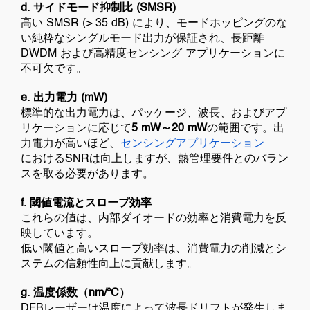
d. サイドモード抑制比 (SMSR)
高い SMSR (> 35 dB) により、モードホッピングのな
い純粋なシングルモード出力が保証され、長距離
DWDM および高精度センシング アプリケーションに
不可欠です。
e. 出力電力 (mW)
標準的な出力電力は、パッケージ、波長、およびアプ
リケーションに応じて
5 mW～20 mW
の範囲です。出
力電力が高いほど、
センシングアプリケーション
におけるSNRは向上しますが、熱管理要件とのバラン
スを取る必要があります。
f. 閾値電流とスロープ効率
これらの値は、内部ダイオードの効率と消費電力を反
映しています。
低い閾値と高いスロープ効率は、消費電力の削減とシ
ステムの信頼性向上に貢献します。
g. 温度係数（nm/°C）
DFBレーザーは温度によって波長ドリフトが発生しま