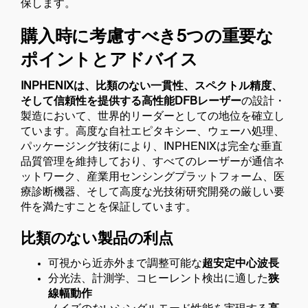
保します。
購入時に考慮すべき5つの重要な
ポイントとアドバイス
INPHENIXは、比類のない一貫性、スペクトル精度、
そして信頼性を提供する高性能DFBレーザー
の設計・
製造において、世界的リーダーとしての地位を確立し
ています。高度な自社エピタキシー、ウェーハ処理、
パッケージング技術により、INPHENIXは完全な垂直
品質管理を維持しており、すべてのレーザーが通信ネ
ットワーク、産業用センシングプラットフォーム、医
療診断機器、そして高度な光技術研究開発の厳しい要
件を満たすことを保証しています。
比類のない製品の利点
可視から近赤外まで調整可能な
超安定中心波長
分光法、計測学、コヒーレント検出に適した
狭
線幅動作