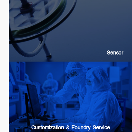
Sensor
SLDs: Gyroscopes, Current, Strain
SOAs: High extinction ratio
DFB: Gas & Chemical sensing
Sensor
Customization & Foundry Services
Epi wafer growth
Chip processing
Custom Packaging
Modules & Subsystems
Customization & Foundry Service