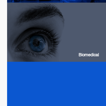
Biomedical
SLDs: Wideband & High Power
Swept Source Lasers: Long Coherence
Biomedical
Test & Measurement
SLDs: Wideband & High Power
SOAs
Gain chip: Tunable Lasers