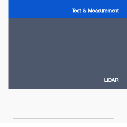
Test & Measurement
LiDAR
High Power VCSELs
Flash and Doppler LiDAR systems
Fast SOA switches
Narrow Linewidth DFB lasers
Frequency-Modulated Continuous Wave (FMCW)
LiDAR