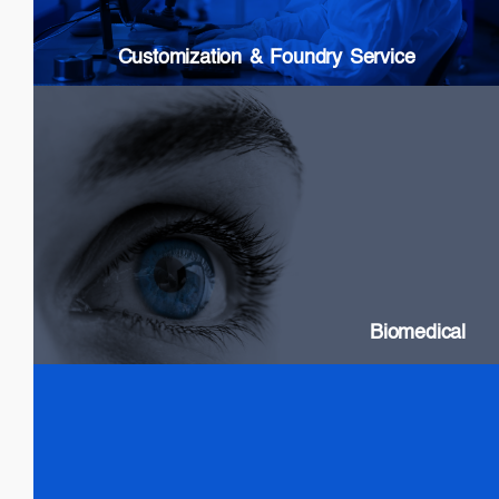
Customization & Foundry Service
Biomedical
SLDs: Wideband & High Power
Swept Source Lasers: Long Coherence
Biomedical
Test & Measurement