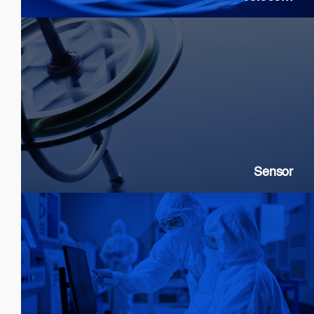
Sensor
SLDs: Gyroscopes, Current, Strain
SOAs: High extinction ratio
DFB: Gas & Chemical sensing
Sensor
Customization & Foundry Services
Epi wafer growth
Chip processing
Custom Packaging
Modules & Subsystems