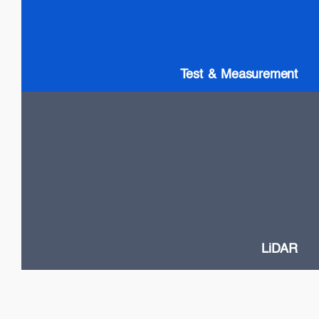
SLDs: Wideband & High Power
SOAs
Gain chip: Tunable Lasers
Test & Measurement
LiDAR
High Power VCSELs
Flash and Doppler LiDAR systems
Fast SOA switches
Narrow Linewidth DFB lasers
Frequency-Modulated Continuous Wave (FMCW)
LiDAR