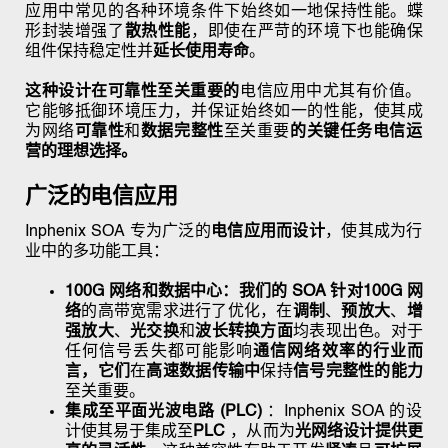
应用中常见的各种环境条件下始终如一地保持性能。蝶
形封装增强了
散热性能
，即使在严苛的环境下也能确保
组件保持稳定性并
延长使用寿命
。
这种设计在可靠性至关重要的
电信应用中尤其有价值
。
它能够抵御环境压力，并保证始终如一的性能，使其成
为
网络
可靠性
和
数据完整性
至关重要
的关键任务电信运
营的理想选择。
广泛的电信应用
Inphenix SOA 专为广泛的
电信应用而设计
，使其成为行
业中的多功能工具：
100G 网络和数据中心：我们的 SOA 针对
100G 网
络
的高带宽需求进行了优化，在
调制
、
预放大
、
增
强放大
、
光交换
和
波长转换方面
均表现出色。对于
任何信号丢失都可能影响
通信网络效率的行业而
言，它们
在
高速数据传输中
保持
信号完整性的能力
至关重要。
集成至平面光波电路 (PLC)
：Inphenix SOA 的设
计使其易于集成至
PLC
，从而为
光网络设计提供更