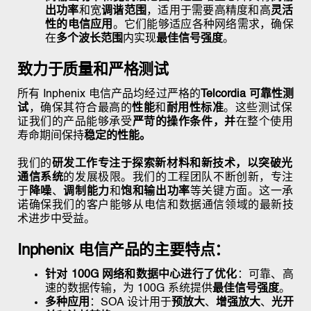
出功率
和宽
调谐范围
，适用于需要高精度和高
灵活
性的电信应用
。它们能够适应各种网络需求，确保
在
多个波长范围
内实现
最佳信号强度
。
致力于质量和严格测试
所有 Inphenix 电信产品均经过严格的
Telcordia 可靠性测
试
，确保其符合最高的
性能
和
耐用性标准
。这些测试保
证我们的产品能够承受
严苛的操作条件，并
在整个使用
寿命期间
保持
稳定的性能。
我们的
研发工作专注于探索新材料和新技术，以突破
光
通信系统
的发展极限。我们的工程团队不断创新，专注
于
降噪
、
调制能力
和
饱和输出功率
等关键方面。这一承
诺确保我们的客户能够从电信和数据通信领域的最新技
术进步中受益。
Inphenix 电信产品的主要特点：
针对 100G 网络和数据中心进行了优化
：可靠、高
速的数据传输，为 100G 系统提供
最佳信号强度
。
多种应用
：SOA 设计用于
预放大
、
增强放大
、
光开