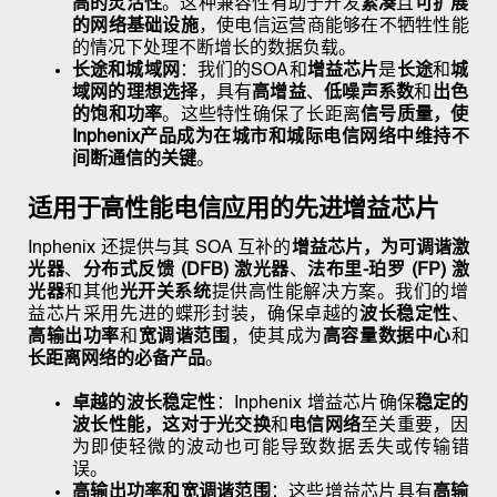
高的灵活性
。这种兼容性有助于开发
紧凑
且
可扩展
的网络基础设施
，使电信运营商能够在不牺牲性能
的情况下处理不断增长的数据负载。
长途和城域网
：我们的SOA和
增益芯片
是
长途
和
城
域网的理想选择
，具有
高增益
、
低噪声系数
和
出色
的饱和功率
。这些特性确保了
长距离
信号质量，使
Inphenix产品成为在城市和城际电信网络中维持
不
间断通信的关键
。
适用于高性能电信应用的先进增益芯片
Inphenix 还提供与其 SOA 互补的
增益芯片，为
可调谐激
光器
、
分布式反馈 (DFB) 激光器
、
法布里-珀罗 (FP) 激
光器
和其他
光开关系统
提供高性能解决方案
。我们的增
益芯片采用先进的蝶形封装，确保卓越的
波长稳定性
、
高输出功率
和
宽调谐范围
，使其成为
高容量数据中心
和
长距离网络的必备产品
。
卓越的波长稳定性
：Inphenix 增益芯片确保
稳定的
波长性能，这对于
光交换
和
电信网络
至关重要
，因
为即使轻微的波动也可能导致数据丢失或传输错
误。
高输出功率和宽调谐范围
：这些增益芯片具有
高输