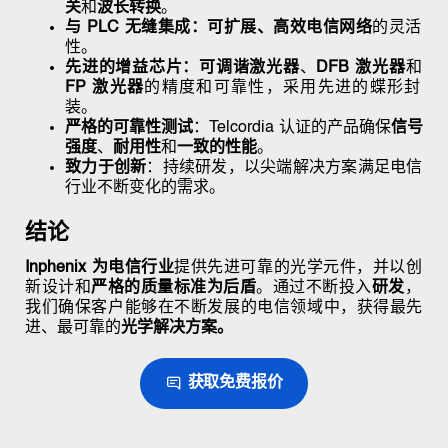
关
和
波长转换
。
与 PLC 无缝集成：可扩展、
高效电信网络
的灵活
性
。
先进的增益芯片：
可调谐激光器
、
DFB 激光器
和
FP 激光器
的精度和可靠性
，采用先进的蝶形封
装。
严格的可靠性测试
：Telcordia 认证的产品确保
信号
强度
、
耐用性
和
一致的性能
。
致力于创新
：持续研发，以尖端解决方案满足电信
行业不断变化的需求。
结论
Inphenix 为电信行业
提供先进可靠的光学元件
，并以创
新设计和
严格的质量标准为后盾
。通过不断投入
研发
，
我们确保客户能够
在不断发展的电信领域中，获得最先
进、最可靠的
光学解决方案。
获取免费报价