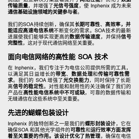
传输质量
，并增强了
光信号强度
，使 Inphenix 成为未来
通信基础设施领域的关键参与者
。
我们的SOA持续创新，确保其
长期可靠性
、
高效率，并
能适应
高速电信系统
不断变化的需求
。SOA技术的最新
进展使我们能够实现更高的
数据传输速度
，并保持
信号
完整性
，这对于现代通信网络至关重要。
面向电信网络的高性能 SOA 技术
在 Inphenix，我们专注于为电信公司提供所需的工具，
以满足其日益增长的
带宽
、
数据处理
和
传输可靠性需
求
。我们的 SOA 增强了
光交换能力
，同时保持了长距
离
信号的稳定性
。对性能和耐用性的关注确保了我们的
产品在
高性能电信系统中不可或缺
，可靠的数据传输和
无缝通信在这些系统中至关重要。
先进的蝴蝶包装设计
Inphenix 的独特创新之一是我们的
蝶形封装设计
，它在
确保
SOA 和其他光学组件的
可靠性
和
运行效率方面发挥
着至关重要的作用。该设计优化了
热管理
，确保在电信