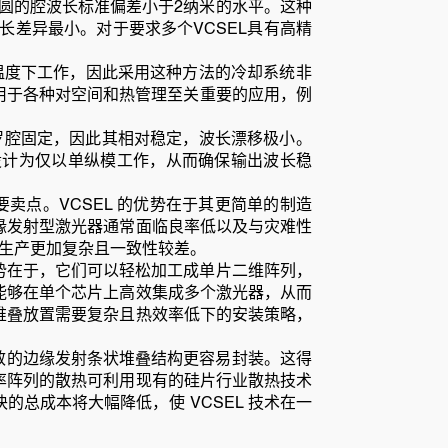
晶圆的腔波长标准偏差小于2纳米的水平。这种
长差异最小。对于要求多个VCSEL具有高精
氏度的温度下工作，因此采用这种方法的冷却系统非
够用于各种对空间和热管理至关重要的应用，例
珀罗腔固定，因此其相对稳定，波长漂移极小。
设计为仅以单纵模工作，从而确保输出波长稳
要卖点。VCSEL 的优势在于其更简单的制造
缘发射型激光器通常面临良率低以及与灾难性
得其生产更加复杂且一致性较差。
优势在于，它们可以轻松加工成单片二维阵列，
能够在单个芯片上高效集成多个激光器，从而
堆叠放置需要复杂且热效率低下的安装策略，
等效的边缘发射条状堆叠结构更容易封装。这得
率阵列的散热可利用现有的硅片行业散热技术
总成本将大幅降低，使 VCSEL 技术在一