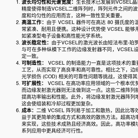
波长均匀性和光谱宽度：
生长技术已发展到VCSEL
精度使得制造VCSEL二维阵列时，阵列元件之间的波
度和均匀性的应用而言，这种一致性至关重要。
高温工作：
由于 VCSEL 器件可在高达 80 摄
常紧凑、耐用且便携。这种设计优势使 VCSEL 能
如紧凑型电子设备和高性能光学系统。
波长稳定性：
由于VCSEL的激光波长由短法布里-
与可在多种纵模下工作的边缘发射器不同，VCSEL
定一致。
可制造性：
VCSEL 的制造能力一直是这项技术的重
工艺，从而实现了高良率和高可靠性。相比之下，边
光学损伤 (COD) 相关的可靠性问题等挑战，这使
可扩展性：
VCSEL 在高功率应用领域的一个根本
而边缘发射激光器则无法做到这一点。这些二维阵列
提高功率输出和性能。此外，将边缘发射激光器阵列
这会使组装和冷却过程更加复杂。
成本：
二维 VCSEL 阵列易于加工和散热，因此比
益于其更简单的集成方式和高效的散热方法。超高功
来实现，这些技术成熟且经济高效。因此，高功率模块的
系列应用中更具经济可行性。