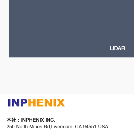
LiDAR
High Power VCSELs
Flash and Doppler LiDAR systems
Fast SOA switches
Narrow Linewidth DFB lasers
Frequency-Modulated Continuous Wave (FMCW)
LiDAR
本社：
INPHENIX INC.
250 North Mines Rd,Livermore, CA 94551 USA