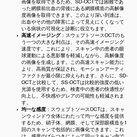
画像を取得できるため、SD-OCTでは困難であ
った網膜前出血の背後にある網膜構造の高解像
度画像を取得できます。このより深い到達は、
出血やその他の障害によって見えにくくなって
いる病状の可視化と診断に役立ちます。
高速イメージング
：スウェプトソースOCTのも
う一つの大きな利点は、その高速イメージング
速度です。これにより、スキャン中の患者の眼
球運動による悪影響を軽減しながら、高解像度
の画像を生成します。この高速スキャン能力に
より、高画質が保証され、モーションアーティ
ファクトが最小限に抑えられます。さらに、SD-
OCTと比較して、SS-OCTは比較的強度の低い
光源を使用するため、検査中の患者の快適性が
向上し、不快感やグレアの可能性も軽減されま
す。
均一な感度
：スウェプトソースOCTは、スキャ
ンウィンドウ全体にわたって均一な感度を提供
するため、硝子体、網膜、そして深部眼構造を1
回のスキャンで包括的に画像化できます。これ
は、感度のばらつきによって同一スキャン内で