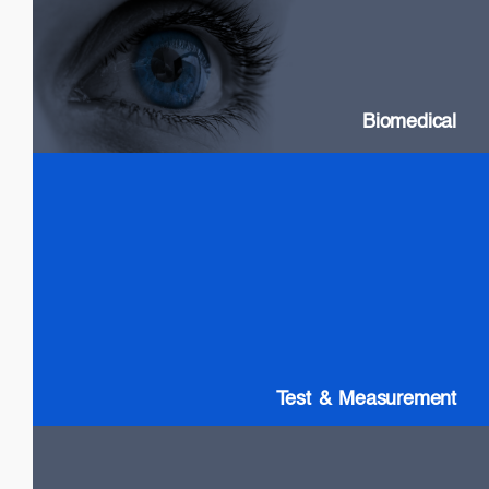
SLDs: Wideband & High Power
Swept Source Lasers: Long Coherence
Biomedical
Test & Measurement
SLDs: Wideband & High Power
SOAs
Gain chip: Tunable Lasers
Test & Measurement