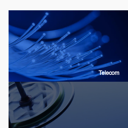
Telecom
SOAs: 10G & 25G
FP Lasers
&
DFB
PICs
Telecom
Sensor
SLDs: Gyroscopes, Current, Strain
SOAs: High extinction ratio