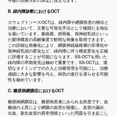
今後の治療方針の決定に役立ちます。
B. 緑内障診断におけるOCT
スウェプトソースOCTは、緑内障や網膜疾患の検出と
治療において、主要な可視化手法として確固たる地位
を築いています。脈絡膜、篩骨板、視神経乳頭といっ
た眼球構造の高解像度で鮮明な画像を取得できます。
この詳細な画像化により、網膜神経線維層の菲薄化や
視神経乳頭の変化など、緑内障に伴う構造変化を正確
に評価することが可能になります。SS-OCTを用いた
緑内障の早期発見は極めて重要です。SS-OCTは、適
切なタイミングでの介入と治療管理を可能にし、治療
成績に大きな影響を与え、病気の進行を遅らせる可能
性を秘めています。
C. 糖尿病網膜症におけるOCT
糖尿病網膜症は、糖尿病患者にみられる疾患です。血
糖値の上昇により網膜の血管が損傷し、血管の漏出、
出血、新生血管の異常増殖といった問題を引き起こし