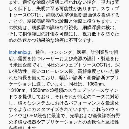
ます。適切な治療が適切に行われない場合、視力は著
しく低下し、失明に至る可能性があります。スウェプ
トソースOCTは、網膜の高解像度断層画像を提供する
ことで、糖尿病網膜症の診断と治療に役立ちます。こ
の技術は、網膜層の詳細な可視化、網膜浮腫の検出、
そして損傷範囲の評価を可能にし、視力低下を防ぐた
めの迅速かつ効果的な治療に不可欠です。
Inphenixは
、通信、センシング、医療、計測業界で幅
広い需要を持つレーザーおよび光源の設計・製造を行
う米国企業です。同社のスウェプトソースOCTは、深
い浸透性、長いコヒーレンス長、高解像度といった優
れた特長を備えており、幅広い診断・画像診断アプリ
ケーションに適しています。同社は、1060nm、
1310nm、1550nmの3種類のスウェプトソースウィン
ドウを提供しており、それぞれが特定のニーズに対応
し、様々なシステムにおけるパフォーマンスを最適化
するようにカスタマイズされています。これらのウィ
ンドウはOEM統合に最適で、光学および画像診断分野
の多様な機器やアプリケーションとの柔軟性と互換性
を提供します。