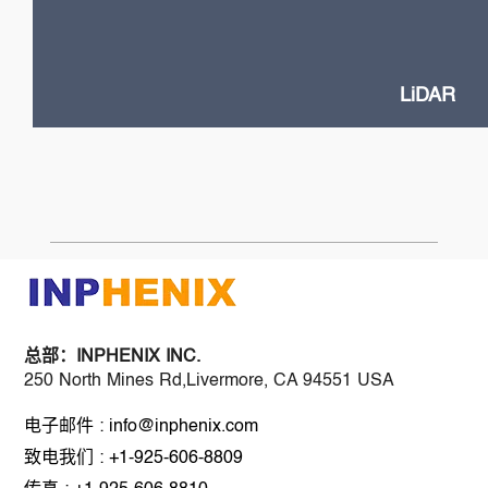
Flash and Doppler LiDAR systems
Fast SOA switches
Narrow Linewidth DFB lasers
Frequency-Modulated Continuous Wave (FMCW)
LiDAR
总部：
INPHENIX INC.
250 North Mines Rd,Livermore, CA 94551 USA
电子邮件 : info@inphenix.com
致电我们 : +1-925-606-8809