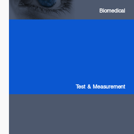
Biomedical
Test & Measurement
SLDs: Wideband & High Power
SOAs
Gain chip: Tunable Lasers
Test & Measurement
LiDAR
High Power VCSELs