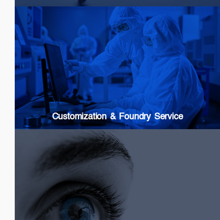
Customization & Foundry Services
Epi wafer growth
Chip processing
Custom Packaging
Modules & Subsystems
Customization & Foundry Service
Biomedical
SLDs: Wideband & High Power
Swept Source Lasers: Long Coherence