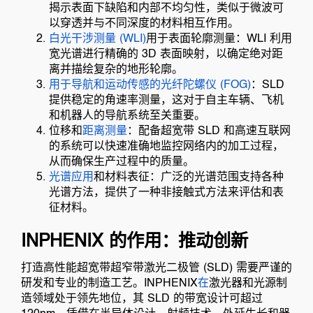
揭示表面下缺陷和内部不均匀性，类似于微波可
以穿透并与不同深度的材料相互作用。
白光干涉测量 (WLI)
用于表面轮廓测量：WLI 利用
宽光谱进行精确的 3D 表面映射，以确定绝对距
离并描绘复杂的地形轮廓。
用于导航和运动传感的光纤陀螺仪 (FOG)
：SLD
提供稳定的角速率测量，这对于自主车辆、飞机
和机器人的导航系统至关重要。
位移和
距离测量
：配备超宽带 SLD 和高速互联网
的系统可以快速准确地监控网络内的加工过程，
从而确保生产过程中的质量。
光谱应用
和材料表征：广泛的光谱范围支持各种
光谱方法，提供了一种非接触式方法来评估和表
征材料。
INPHENIX 的作用：推动创新
打造高性能超宽带超窄带激光二极管 (SLD) 需要严谨的
研发和专业的制造工艺。INPHENIX
在
激光器和光源制
造领域处于领先地位，其 SLD 的带宽设计可超过