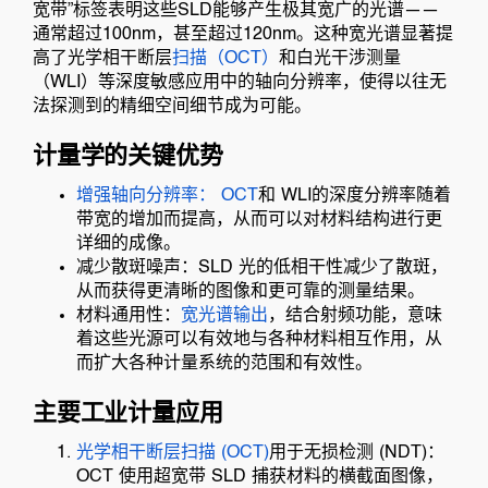
宽带”标签表明这些SLD能够产生极其宽广的光谱——
通常超过100nm，甚至超过120nm。这种宽光谱显著提
高了光学相干断层
扫描（OCT）
和白光干涉测量
（WLI）等深度敏感应用中的轴向分辨率，使得以往无
法探测到的精细空间细节成为可能。
计量学的关键优势
增强轴向分辨率： OCT
和 WLI的深度分辨率随着
带宽的增加而提高，从而可以对材料结构进行更
详细的成像。
减少散斑噪声：SLD 光的低相干性减少了散斑，
从而获得更清晰的图像和更可靠的测量结果。
材料通用性：
宽光谱输出
，结合射频功能，意味
着这些光源可以有效地与各种材料相互作用，从
而扩大各种计量系统的范围和有效性。
主要工业计量应用
光学相干断层扫描 (OCT)
用于无损检测 (NDT)：
OCT 使用超宽带 SLD 捕获材料的横截面图像，