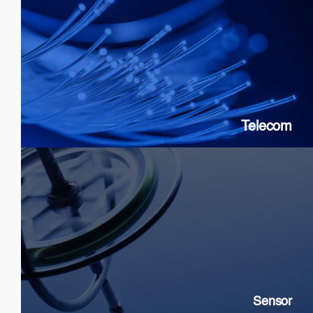
Telecom
SOAs: 10G & 25G
FP Lasers
&
DFB
PICs
Telecom
Sensor
SLDs: Gyroscopes, Current, Strain
SOAs: High extinction ratio
DFB: Gas & Chemical sensing
Sensor