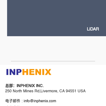
High Power VCSELs
Flash and Doppler LiDAR systems
Fast SOA switches
Narrow Linewidth DFB lasers
Frequency-Modulated Continuous Wave (FMCW)
LiDAR
总部：
INPHENIX INC.
250 North Mines Rd,Livermore, CA 94551 USA
电子邮件 : info@inphenix.com