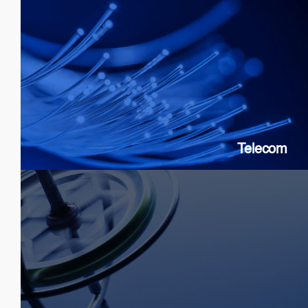
Telecom
SOAs: 10G & 25G
FP Lasers
&
DFB
PICs
Telecom
Sensor
SLDs: Gyroscopes, Current, Strain
SOAs: High extinction ratio
DFB: Gas & Chemical sensing