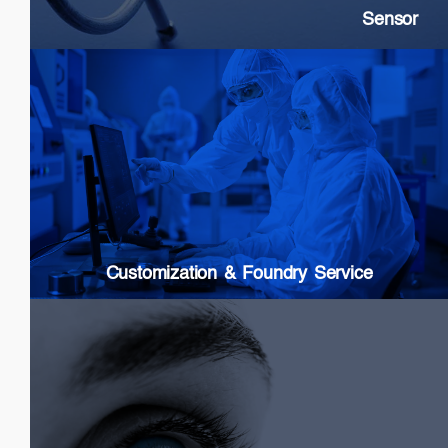
Sensor
Customization & Foundry Services
Epi wafer growth
Chip processing
Custom Packaging
Modules & Subsystems
Customization & Foundry Service
Biomedical
SLDs: Wideband & High Power