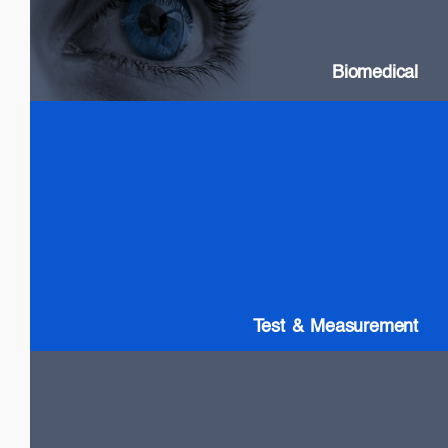
Swept Source Lasers: Long Coherence
Biomedical
Test & Measurement
SLDs: Wideband & High Power
SOAs
Gain chip: Tunable Lasers
Test & Measurement
LiDAR