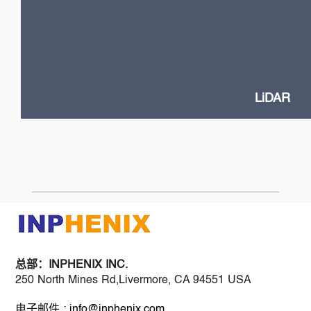
High Power VCSELs
Flash and Doppler LiDAR systems
Fast SOA switches
Narrow Linewidth DFB lasers
Frequency-Modulated Continuous Wave (FMCW)
LiDAR
总部：
INPHENIX INC.
250 North Mines Rd,Livermore, CA 94551 USA
电子邮件 : info@inphenix.com