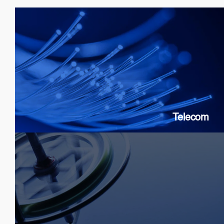
Telecom
SOAs: 10G & 25G
FP Lasers
&
DFB
PICs
Telecom
Sensor
SLDs: Gyroscopes, Current, Strain
SOAs: High extinction ratio
DFB: Gas & Chemical sensing