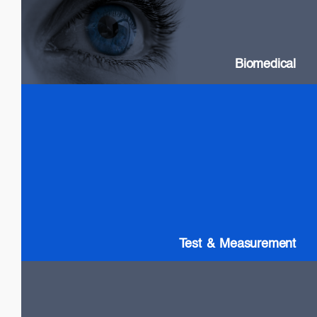
SLDs: Wideband & High Power
Swept Source Lasers: Long Coherence
Biomedical
Test & Measurement
SLDs: Wideband & High Power
SOAs
Gain chip: Tunable Lasers
Test & Measurement
LiDAR