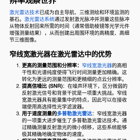
辨率观察世界
激光雷达技术
已成为自主导航、三维测绘和环境监测的
基石。
激光雷达系统
通过发射激光脉冲并测量这些脉冲
从物体反射回来所需的时间（通常借助棱镜等光学元件
增强测量结果），从而创建出周围环境的高精度、高细
节三维图像。
窄线宽激光器在激光雷达中的优势
更高的测量范围和分辨率：
窄线宽激光器
的高相
干性和光谱纯度使得飞行时间测量更加精确。这
转化为更远的测量范围和更精细的点云分辨率。
提高信噪比 (SNR)
：在噪声环境下，区分微弱的
反射激光信号和背景干扰是一项重大挑战。窄线
宽激光器具有能量集中的特点，因此可以在接收
端使用高选择性光学滤波器。
用于速度测量的
多普勒激光雷达
：窄线宽激光器
的一项重大进步催生了多普勒激光雷达技术。通
过精确测量反射激光的微小频移，这些系统能够
极其精确地确定物体的速度。