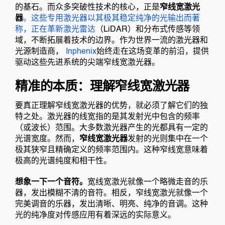
的基石。而众多突破性技术的核心，正是
窄线宽激光
器
。这些专用激光器以其极其稳定纯净的光输出而著
称，正在革新激光
雷达
（LiDAR）和分布式传感等领
域，不断拓展着技术的边界。作为世界一流的激光器和
光源制造商，
Inphenix
始终走在这场变革的前沿，提供
驱动这些先进系统的尖端窄线宽激光器。
精准的本质：理解窄线宽激光器
要真正理解窄线宽激光器的优势，就必须了解它们的独
特之处。激光器的线宽指的是其发射光中包含的频率
（或波长）范围。大多数激光器产生的光都具有一定的
光谱宽度。然而，
窄线宽激光器
发射的光则集中在一个
极其狭窄且精确定义的频率范围内。这种窄线宽意味着
极高的光谱纯度和相干性。
想象一下一个音符。
宽线宽激光就像一个略微走音的乐
器，发出模糊不清的音符。相反，窄线宽激光就像一个
完美调音的乐器，发出清晰、明亮、纯净的音调。这种
光的纯净度对传感应用有着深远的实际意义。