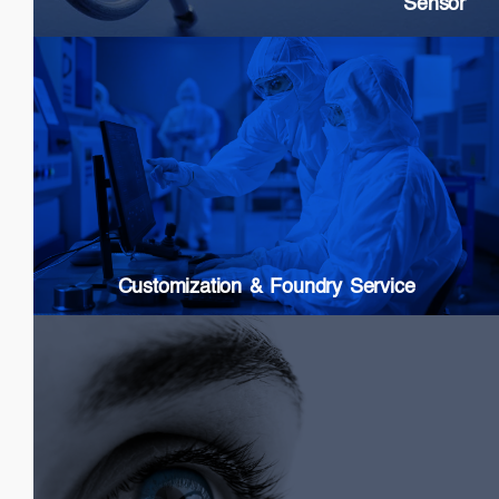
Sensor
Customization & Foundry Services
Epi wafer growth
Chip processing
Custom Packaging
Modules & Subsystems
Customization & Foundry Service
Biomedical
SLDs: Wideband & High Power
Swept Source Lasers: Long Coherence