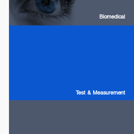
Biomedical
Test & Measurement
SLDs: Wideband & High Power
SOAs
Gain chip: Tunable Lasers
Test & Measurement
LiDAR