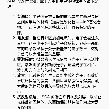
SOA 的运行依赖于量子力学和半导体物理学的基本原
理：
有源区：
半导体光放大器的核心是夹在两层包层
之间的半导体材料（通常是磷化铟——InP基化合
物）。该有源区经过特殊设计，具有特定的带
隙。
电泵浦：
当在有源区施加电流时，电子会被注入
其中。这些电子会引起粒子数反转，即处于高能
态的电子数量多于处于低能态的电子数量，这对
于信号放大增益至关重要。
受激辐射：
微弱的入射光信号（光子）进入活性
区，激发电子发射新的光子，这些光子在相位、
波长和方向上与入射光子相同。
放大：
此过程会产生大量新生成的光子，有效倍
增原始信号的强度，从而显著增强信号强度。放
大后的光信号随后从半导体光放大器 (SOA) 输
出。
抗反射涂层：
SOA 的端面涂有抗反射层，以防止
光线反射回腔体，从而确保该器件仅作为放大器
发挥作用。