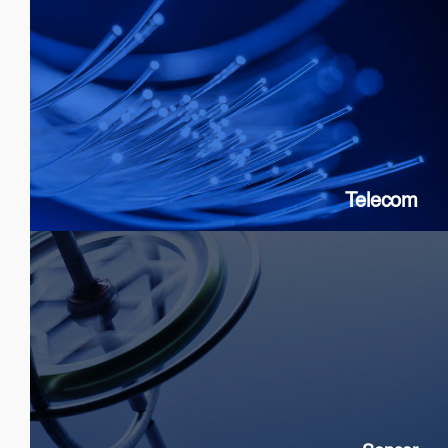
Telecom
SOAs: 10G & 25G
FP Lasers
&
DFB
PICs
Telecom
Sensor
SLDs: Gyroscopes, Current, Strain
SOAs: High extinction ratio
DFB: Gas & Chemical sensing