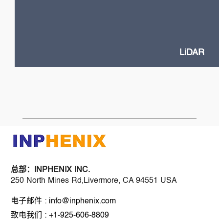
High Power VCSELs
Flash and Doppler LiDAR systems
Fast SOA switches
Narrow Linewidth DFB lasers
Frequency-Modulated Continuous Wave (FMCW)
LiDAR
总部：
INPHENIX INC.
250 North Mines Rd,Livermore, CA 94551 USA
电子邮件 : info@inphenix.com
致电我们 : +1-925-606-8809